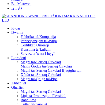
Bai Miaowen
فارسی
Id-dar
Dwarna
Fabbrika tal-Kumpanija
Parteċipazzjoni tal-Wirja
Ċertifikati Onorarji
Kunsinna ta 'kuljum
Servizz ta 'wara l-bejgħ
Il-prodotti
Magni tas-Serrieq Ċirkolari
Magni Ġodda tas-Serrieq Ċirkolari
Magni tas-Serrieq Ċirkolari li jaqtgħu tqil
Xfafar tas-Srieraq Ċirkolari
Magni tal-Qtugħ tal-Pipe
Aħbarijiet
Għarfien
Magni tas-Serrieq Ċirkolari
Linja ta 'Produzzjoni Flessibbli
Band Saw
Cutter tal-pajpijiet