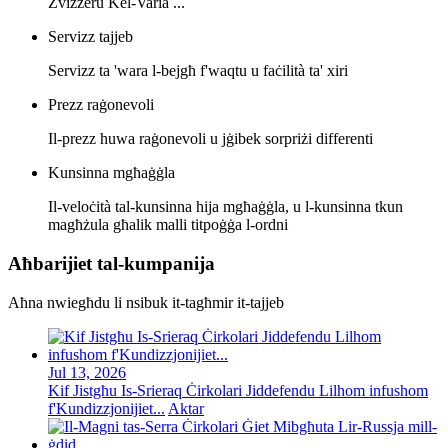
Żvizzeru Kel-Varia ...
Servizz tajjeb
Servizz ta 'wara l-bejgħ f'waqtu u faċilità ta' xiri
Prezz raġonevoli
Il-prezz huwa raġonevoli u jġibek sorpriżi differenti
Kunsinna mgħaġġla
Il-veloċità tal-kunsinna hija mgħaġġla, u l-kunsinna tkun
magħżula għalik malli titpoġġa l-ordni
Aħbarijiet tal-kumpanija
Aħna nwiegħdu li nsibuk it-tagħmir it-tajjeb
Jul 13, 2026
Kif Jistgħu Is-Srieraq Ċirkolari Jiddefendu Lilhom infushom
f'Kundizzjonijiet...
Aktar