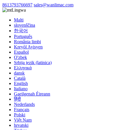
8613793766697
sales@wanlimac.com
Lingwa
Malti
slovenščina
한국어
Português
România limbi
Kreyòl Ayisyen
Español
O'zbek
Srbija jezik (latinica)
Ελληνικά
dansk
Català
English
Italiano
Gaeilgenah Éireann
हिंदी
Nederlands
Français
Polski
Việt Nam
hrvatski