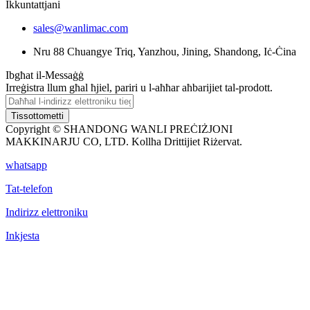
Ikkuntattjani
sales@wanlimac.com
Nru 88 Chuangye Triq, Yanzhou, Jining, Shandong, Iċ-Ċina
Ibgħat il-Messaġġ
Irreġistra llum għal ħjiel, pariri u l-aħħar aħbarijiet tal-prodott.
Tissottometti
Copyright © SHANDONG WANLI PREĊIŻJONI
MAKKINARJU CO, LTD. Kollha Drittijiet Riżervat.
whatsapp
Tat-telefon
Indirizz elettroniku
Inkjesta