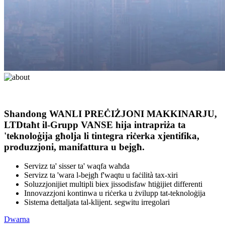
Shandong WANLI PREĊIŻJONI MAKKINARJU,
LTD
taħt il-Grupp VANSE hija intrapriża ta
'teknoloġija għolja li tintegra riċerka xjentifika,
produzzjoni, manifattura u bejgħ.
Servizz ta' sisser ta' waqfa waħda
Servizz ta 'wara l-bejgħ f'waqtu u faċilità tax-xiri
Soluzzjonijiet multipli biex jissodisfaw ħtiġijiet differenti
Innovazzjoni kontinwa u riċerka u żvilupp tat-teknoloġija
Sistema dettaljata tal-klijent. segwitu irregolari
Dwarna