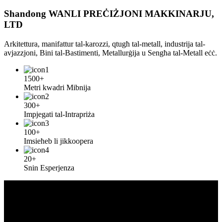
Shandong WANLI PREĊIŻJONI MAKKINARJU,
LTD
Arkitettura, manifattur tal-karozzi, qtugħ tal-metall, industrija tal-
avjazzjoni, Bini tal-Bastimenti, Metallurġija u Sengħa tal-Metall eċċ.
1500+
Metri kwadri Mibnija
300+
Impjegati tal-Intrapriża
100+
Imsieħeb li jikkoopera
20+
Snin Esperjenza