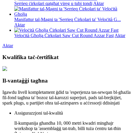
Serrieq ċirkolari qatgħat vireg u tubi tondi
Aktar
Manifattur tal-Magni ta 'Serrieq Ċirkolari ta' Veloċità G...
Aktar
Veloċità Għolja Ċirkolari Saw Cut Round Azzar Fast
Aktar
Aktar
Kwalifika taċ-ċertifikat
Il-vantaġġi tagħna
Igawdu livell kompletament ġdid ta 'esperjenza tas-sewqan bl-għażla
fil-fond tagħna ta' bozoz tal-karozzi superjuri, pads tal-brejkijiet,
spark plugs, u partijiet oħra tal-azirspares u aċċessorji ddisinjati
Assigurazzjoni tal-kwalità
Il-kumpanija għandha 10, 000 metri kwadri mingħajr
workshop ta 'assemblaġġ tat-trab, billi tuża ċentru tat-tħin