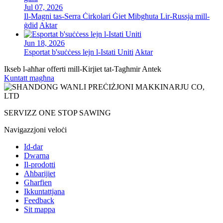
Jul 07, 2026
Il-Magni tas-Serra Ċirkolari Ġiet Mibgħuta Lir-Russja mill-
ġdid
Aktar
Jun 18, 2026
Esportat b'suċċess lejn l-Istati Uniti
Aktar
Ikseb l-aħħar offerti mill-Kirjiet tat-Tagħmir Antek
Kuntatt magħna
SERVIZZ ONE STOP SAWING
Navigazzjoni veloċi
Id-dar
Dwarna
Il-prodotti
Aħbarijiet
Għarfien
Ikkuntattjana
Feedback
Sit mappa