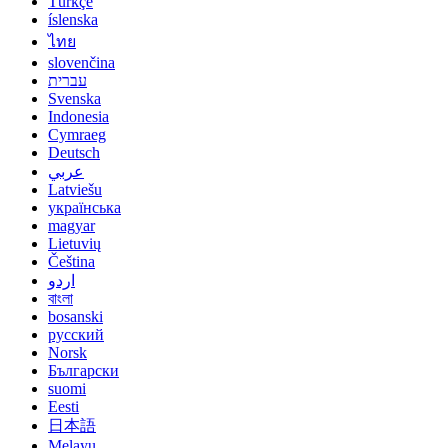
Türkçe
íslenska
ไทย
slovenčina
עברית
Svenska
Indonesia
Cymraeg
Deutsch
عربي
Latviešu
українська
magyar
Lietuvių
Čeština
اردو
বাংলা
bosanski
русский
Norsk
Български
suomi
Eesti
日本語
Melayu