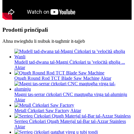
Prodotti prinċipali
Aħna nwiegħdu li nsibuk it-tagħmir it-tajjeb
Mudell tad-dwana tal-Magni Ċirkolari ta 'veloċità għolja ...
Aktar
Qtugħ Round Rod TCT Blade Saw Machine
Aktar
Magni tas-serrar ċirkolari CNC maqtugħa virga tal-aluminju
Aktar
Metall Ċirkolari Saw Factory
Aktar
Serrieq Ċirkolari Qtugħ Materjal tal-Bar tal-Azzar Stainless
Aktar